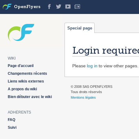
OpenFlyers
Special page
Login require
WIKI
Jump
Jump
Please
log in
to view other pages.
Page d'accueil
to
to
Changements récents
navigation
search
Liens wikis externes
© 2008 SAS OPENFLYERS
A propos du wiki
Tous droits réservés
Bien débuter avec le wiki
Mentions légales
ADHÉRENTS
FAQ
Suivi